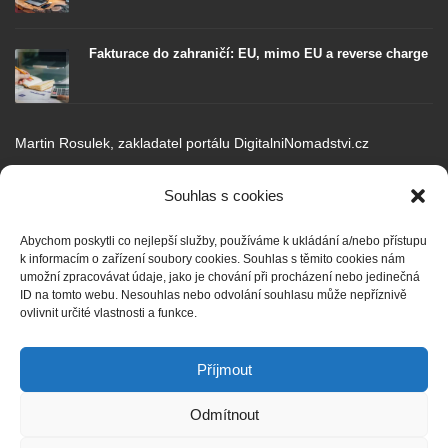
Fakturace do zahraničí: EU, mimo EU a reverse charge
Martin Rosulek, zakladatel portálu DigitalniNomadstvi.cz
Portál
DigitalniNomadstvi.cz
jsem založil v touze objevovat životní styl
cestovaní a práce na dálku. Digitální nomádství je fenoménem 21.
Souhlas s cookies
století, avšak má také negativní stránky.
Abychom poskytli co nejlepší služby, používáme k ukládání a/nebo přístupu
Rád sdílím své zkušenosti, poznatky a myšlenky v oblasti podnikání,
k informacím o zařízení soubory cookies. Souhlas s těmito cookies nám
copywritingu, SEO, obsahové strategie pro webové portály, sociálních
umožní zpracovávat údaje, jako je chování při procházení nebo jedinečná
sítí, inovací a budoucích trendů.
ID na tomto webu. Nesouhlas nebo odvolání souhlasu může nepříznivě
ovlivnit určité vlastnosti a funkce.
Snažím se o životní přístup minimalismu, pracuji s finančním plánem,
investuji, razím myšlenku finanční svobody a pasivního příjmu.
Příjmout
Odmítnout
GET SOCIAL