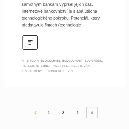
samotným bankám vypršel jejich čas.
Internetové bankovnictví je slabá útěcha
technologického pokroku. Potenciál, který
představuje fintech (technologie
BITCOIN
BLOCKCHAIN
BUDOUCNOST
ELON MUSK
FINTECH
INTERNET
INVESTICE
INVESTOVÁNÍ
KRYPTOMĚNY
TECHNOLOGIE
VIZE
1
2
3
4