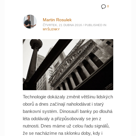
0
Martin Rosulek
ČTVRTEK, 21 DUBNA 2016
/
PUBLISHED IN
MYŠLENKY
Technologie dokázaly změnit většinu lidských
oborů a dnes začínají naholodávat i starý
bankovní systém. Dinosauří banky po dlouhá
léta odolávaly a přizpůsobovaly se jen z
nutnosti. Dnes máme už celou řadu signálů,
že se nacházíme na sklonku doby, kdy i