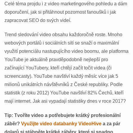
Celé téma projdu i z video marketingového pohledu a dám
doporučení, jak si přitáhnout pozornost fanoušků i jak
zapracovat SEO do svých videí.
Trend sledování video obsahu každoročně roste. Mnoho
webových portálů i sociálních sítí se snaží o maximální
využití potenciálu nastupujícího video boomu, ale platforma
YouTube je aktuálně pravděpodobně nejlepší pro
začínající YouTubery, kteří chtějí začít točit videa (či
screencasty). YouTube navštíví každý měsíc více jak 5
milionů unikátních návštěvníků z České republiky. Podle
statistik (z roku 2012) YouTube navštíví 82% Čechů, kteří
mají internet. Jak asi vypadají statistiky dnes v roce 2017?
Tip: Tvoříte video a potřebujete krátký profesionální
záběr?
Využijte video databanky VideoHive
a za pár
dolarů si stáhněte krátké záběry, které si snadno