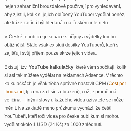
nejen zahraniční brouzdalové používají pro vyhledávání,
aby zjistili, kolik si jejich oblíbený YouTuber vydělal peněz,
ale fráze začíná být hledaná i na českém internetu.
V České republice je situace s příjmy a výdělky trochu
obtížnější. Stále však existují desítky YouTuberů, kteří si
zajišťují svůj příjem pouze skrze jejich videa.
Existují tzv.
YouTube kalkulačky
, které vám spočítají, kolik
si asi tak můžete vydělat na reklamách Adsence. V těchto
kalkulačkách je však třeba správně nastavit CPM (
Cost per
thousand
, tj. cena za tisíc zobrazení), což je proměnná
veličina – jinými slovy u každého videa uživatele se může
měnit. Na základě mého průzkumu vychází, že čeští
YouTubeři, kteří točí videa pro české publikum si mohou
vydělat okolo 1 USD (24 Kč) za 1000 zhlédnutí.