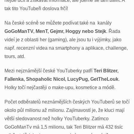
nejde učit a získávat informace, ale jdeme se tam bavit. A
tak tito YouTubeři doslova frčí!
Na české scéně se můžete podívat také na kanály
GoGoManTV, MenT, Gejmr, Hoggy nebo Stejk
. Řada
videí je z oblasti her (gaming), ale jsou tu i výjimky, jako
např. recenzní videa na smartphony a aplikace, challenge,
tours, atd.
Mezi nejznámější české YouTuberky patří
Teri Blitzer,
Fallenka, Shopaholic Nicol, LucyPug, GetTheLouk
.
Holky točí nejčastěji o make-upu, kosmetice a módě.
Počet odběratelů neznámějších českých YouTuberů se točí
okolo půl milionu až milionu. Zajímavostí je, že kluci mají
větší sledovanost než holky YouTuberky. Zatímco
GoGoManTv má 1,5 milionu, tak Teri Blitzer má 432 tisíc