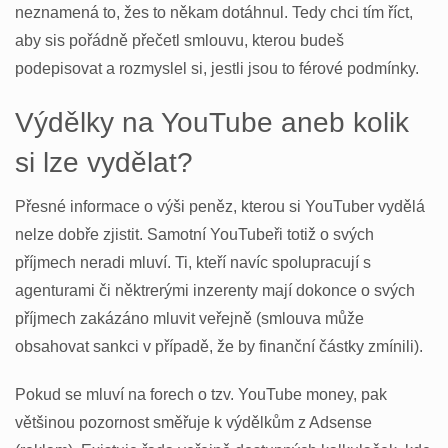
neznamená to, žes to někam dotáhnul. Tedy chci tím říct,
aby sis pořádně přečetl smlouvu, kterou budeš
podepisovat a rozmyslel si, jestli jsou to férové podmínky.
Výdělky na YouTube aneb kolik
si lze vydělat?
Přesné informace o výši peněz, kterou si YouTuber vydělá
nelze dobře zjistit. Samotní YouTubeři totiž o svých
příjmech neradi mluví. Ti, kteří navíc spolupracují s
agenturami či něktrerými inzerenty mají dokonce o svých
příjmech zakázáno mluvit veřejně (smlouva může
obsahovat sankci v případě, že by finanční částky zmínili).
Pokud se mluví na forech o tzv. YouTube money, pak
většinou pozornost směřuje k výdělkům z Adsense