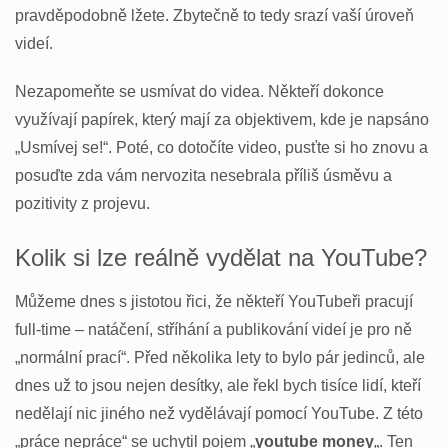
pravděpodobně lžete. Zbytečně to tedy srazí vaší úroveň
videí.
Nezapomeňte se usmívat do videa. Někteří dokonce
využívají papírek, který mají za objektivem, kde je napsáno
„Usmívej se!“. Poté, co dotočíte video, pusťte si ho znovu a
posuďte zda vám nervozita nesebrala příliš úsměvu a
pozitivity z projevu.
Kolik si lze reálně vydělat na YouTube?
Můžeme dnes s jistotou řici, že někteří YouTubeři pracují
full-time – natáčení, stříhání a publikování videí je pro ně
„normální prací“. Před několika lety to bylo pár jedinců, ale
dnes už to jsou nejen desítky, ale řekl bych tisíce lidí, kteří
nedělají nic jiného než vydělávají pomocí YouTube. Z této
„práce nepráce“ se uchytil pojem „
youtube money
„. Ten