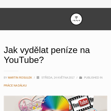
Jak vydělat peníze na
YouTube?
BY
MARTIN ROSULEK
/
STŘEDA, 24 KVĚTNA 2017
/
PUBLISHED IN
PRÁCE NA DÁLKU