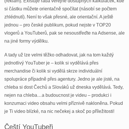
(reklam). Existuje řada veřejně dostupných kalkulaček, kde
si částku můžete orientačně spočítat (násobí se počtem
zhlédnutí). Není to však přesné, ale orientační. A ještě
jednou – pro české publikum, pokud nejste v TOP20
vlogerů a YouTuberů, pak se nesoustřeďte na Adsense, ale
na jiné formy výdělku.
A tady už lze velmi těžko odhadovat, jak na tom každý
jednotlivý YouTuber je – kolik si vydělává přes
merchandise či kolik si vydělá skrze individuální
spolupráce případně přes agentury. Jedno je ale jisté, na
chleba si dost Čechů a Slováků už dneska vydělává. Tedy,
nejen na chleba…a budoucnost je videu – produkci i
konzumaci video obsahu velmi příznivě nakloněna. Pokud
je Ti video blízké, na nic nečekej a skoč po příležitosti!
Čeští YouTubeři