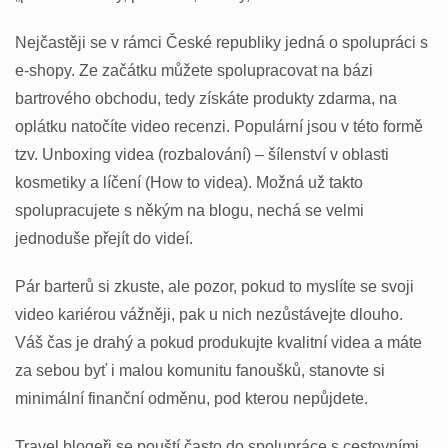
Nejčastěji se v rámci České republiky jedná o spolupráci s
e-shopy. Ze začátku můžete spolupracovat na bázi
bartrového obchodu, tedy získáte produkty zdarma, na
oplátku natočíte video recenzi. Populární jsou v této formě
tzv. Unboxing videa (rozbalování) – šílenství v oblasti
kosmetiky a líčení (How to videa). Možná už takto
spolupracujete s někým na blogu, nechá se velmi
jednoduše přejít do videí.
Pár barterů si zkuste, ale pozor, pokud to myslíte se svoji
video kariérou vážněji, pak u nich nezůstávejte dlouho.
Váš čas je drahý a pokud produkujte kvalitní videa a máte
za sebou byť i malou komunitu fanoušků, stanovte si
minimální finanční odměnu, pod kterou nepůjdete.
Travel blogeři se pouští často do spolupráce s cestovními