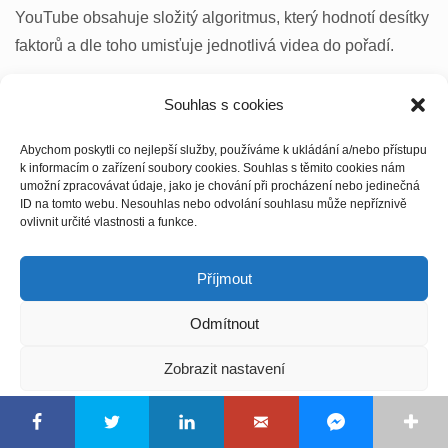
YouTube obsahuje složitý algoritmus, který hodnotí desítky
faktorů a dle toho umisťuje jednotlivá videa do pořadí.
Hodnotící faktory jsou samozřejmě YouTubem (resp.
Souhlas s cookies
Googlem, společnost Alphabet, která YouTube vlastní)
nejsou veřejně sdělovány. A právě proto je marketing tolik
Abychom poskytli co nejlepší služby, používáme k ukládání a/nebo přístupu
k informacím o zařízení soubory cookies. Souhlas s těmito cookies nám
Jak vydělávat online
o experimentování.
umožní zpracovávat údaje, jako je chování při procházení nebo jedinečná
Získejte tipy a doporučení, jak pracovat na dálku a vydělávat
ID na tomto webu. Nesouhlas nebo odvolání souhlasu může nepříznivě
peníze.
ovlivnit určité vlastnosti a funkce.
Z celé řady zahraničích case study vyplývá, že stále větší
roli hraje tzv. zapojení diváků (ang. Engagement). Je tedy
Příjmout
důležité, aby vaše video mělo velký počet Like (Líbí se mi)
ZÍSKAT RADY ZDARMA
a ideálně velký počet komentářů. To proto u řady videí
Odmítnout
Ochrana osobních údajů
neustále slyšíte, jak autoři vyzývají diváky, aby dali Like a
přidali komentář pod video. Komentáře hrají na YouTube
Zobrazit nastavení
obrovskou roli a dokáží posadit vaše video hodně dopředu
Zásady cookies
do vyhledávání.