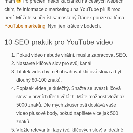
mám
Po přečtení několika článků na českých webech
cítím, že informace o marketingu na YouTube příliš moc
není. Můžete si přečíst samostatný článek pouze na téma
YouTube marketing
. Nyní jen krátce v bodech.
10 SEO praktik pro YouTube video
Pokud video nebude virální, musíte zapracovat SEO.
Nastavte klíčová slov pro svůj kanál.
Titulek videa by měl obsahovat klíčová slova a být
dlouhý 80-100 znaků.
Popisek videa je důležitý. Snažte se uvést klíčová
slova v prvních třech větách. Máte možnost vložit až
5000 znaků. Dle mých zkušeností dostává vaše
video plusové body, pokud napíšete více jak 500
znaků.
Vložte relevantní tagy (vč. klíčových slov) a ideálně