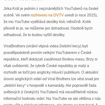
Jirka Král je jedním z nejznámějších YouTuberů na české
scéně. Ve svém
rozhovoru na DVTV
uvedl (v roce 2015),
že mu YouTube vydělává desítky tisíc měsíčně. Kolik
přesně to je, se můžeme jen dohadovat. Osobně bych
odhadoval, že to budou vyšší desítky.
ViralBrothers (virální vtipná videa Debilní kecy) byli
pravděpodobně prvním velkým YouTuberem v České
republice, kteří dokázali zasáhnout širokou masu. Brzy si
však uvědomili, že rybník České republiky je malý a
rozhodli se točit pro anglicky mluvící publikum. O aktuální
úrovni anglických videí od Viral Brothers lze vést snad jen
„debilní kecy“ v hospodě s kamarády. Ale popravdě řada
světových (i českých) YouTuberů má neuvěřitelně nízkou
informační hodnotu videí. Na YouTube se ale většina z nás