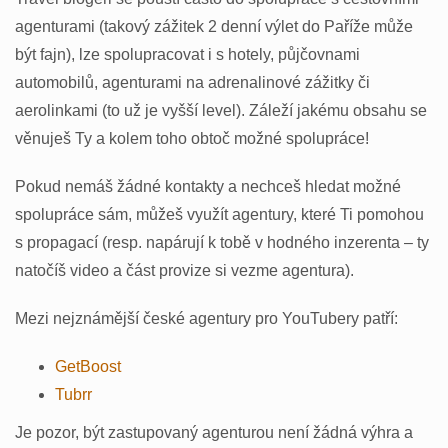
agenturami (takový zážitek 2 denní výlet do Paříže může
být fajn), lze spolupracovat i s hotely, půjčovnami
automobilů, agenturami na adrenalinové zážitky či
aerolinkami (to už je vyšší level). Záleží jakému obsahu se
věnuješ Ty a kolem toho obtoč možné spolupráce!
Pokud nemáš žádné kontakty a nechceš hledat možné
spolupráce sám, můžeš využít agentury, které Ti pomohou
s propagací (resp. napárují k tobě v hodného inzerenta – ty
natočíš video a část provize si vezme agentura).
Mezi nejznámější české agentury pro YouTubery patří:
GetBoost
Tubrr
Je pozor, být zastupovaný agenturou není žádná výhra a