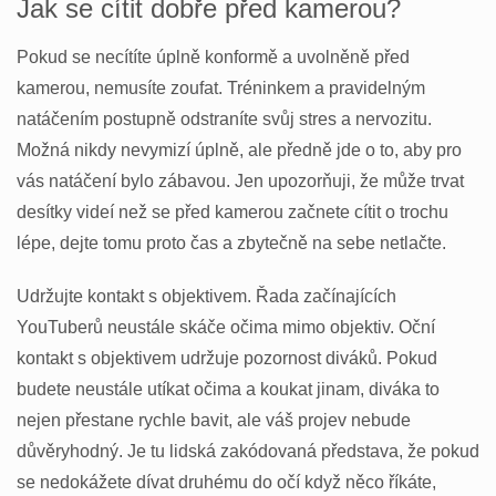
Jak se cítit dobře před kamerou?
Pokud se necítíte úplně konformě a uvolněně před
kamerou, nemusíte zoufat. Tréninkem a pravidelným
natáčením postupně odstraníte svůj stres a nervozitu.
Možná nikdy nevymizí úplně, ale předně jde o to, aby pro
vás natáčení bylo zábavou. Jen upozorňuji, že může trvat
desítky videí než se před kamerou začnete cítit o trochu
lépe, dejte tomu proto čas a zbytečně na sebe netlačte.
Udržujte kontakt s objektivem. Řada začínajících
YouTuberů neustále skáče očima mimo objektiv. Oční
kontakt s objektivem udržuje pozornost diváků. Pokud
budete neustále utíkat očima a koukat jinam, diváka to
nejen přestane rychle bavit, ale váš projev nebude
důvěryhodný. Je tu lidská zakódovaná představa, že pokud
se nedokážete dívat druhému do očí když něco říkáte,