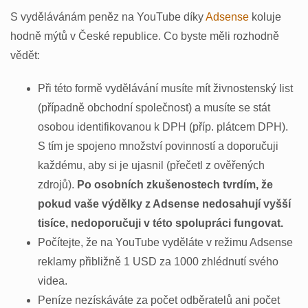
S vydělávánám peněz na YouTube díky
Adsense
koluje
hodně mýtů v České republice. Co byste měli rozhodně
vědět:
Při této formě vydělávání musíte mít živnostenský list
(případně obchodní společnost) a musíte se stát
osobou identifikovanou k DPH (příp. plátcem DPH).
S tím je spojeno množství povinností a doporučuji
každému, aby si je ujasnil (přečetl z ověřených
zdrojů).
Po osobních zkušenostech tvrdím, že
pokud vaše výdělky z Adsense nedosahují vyšší
tisíce, nedoporučuji v této spolupráci fungovat.
Počítejte, že na YouTube vyděláte v režimu Adsense
reklamy přibližně 1 USD za 1000 zhlédnutí svého
videa.
Peníze nezískáváte za počet odběratelů ani počet