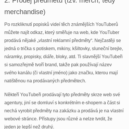
2. Prodej předmětů (tzv. merch, tedy
merchandise)
Po rozkliknutí popisků videí těch známějších YouTuberů
můžete najít odkaz, který směřuje na web, kde YouTuber
prodává nějaké „vlastní reklamní předměty“. Nejčastěji se
jedná o trička s potiskem, mikiny, kšiltovky, sluneční brejle,
náramky, propisky, diáře, bloky, atd. Ti slavnější YouTubeři
si samozřejmě tvoří brand, takže pak používají název
svého kanálu (či vlastní jméno) jako značku, kterou mají
natištěnou na prodávaných předmětech.
Někteří YouTubeři prodávají tyto předměty skrze web své
agentury, jiní se domluví s konkrétním e-shopem a část si
nechá vyrobit předměty na zakázku a prodává je na vlastní
webové stránce. Přístupy jsou různé a nelze tvrdit, že
jeden je lepší než druhý.