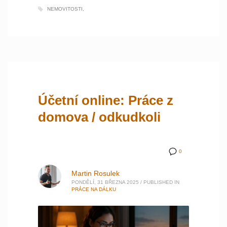
NEMOVITOSTI
Účetní online: Práce z
domova / odkudkoli
0
Martin Rosulek
PONDĚLÍ, 31 BŘEZNA 2025
/
PUBLISHED IN
PRÁCE NA DÁLKU