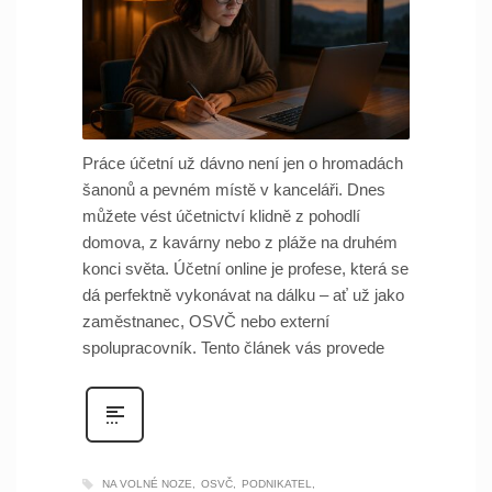
Práce účetní už dávno není jen o hromadách
šanonů a pevném místě v kanceláři. Dnes
můžete vést účetnictví klidně z pohodlí
domova, z kavárny nebo z pláže na druhém
konci světa. Účetní online je profese, která se
dá perfektně vykonávat na dálku – ať už jako
zaměstnanec, OSVČ nebo externí
spolupracovník. Tento článek vás provede
NA VOLNÉ NOZE
OSVČ
PODNIKATEL