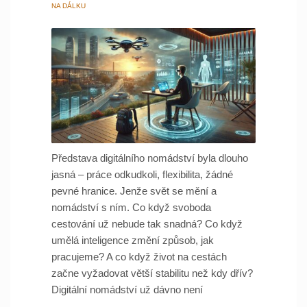
NA DÁLKU
Představa digitálního nomádství byla dlouho
jasná – práce odkudkoli, flexibilita, žádné
pevné hranice. Jenže svět se mění a
nomádství s ním. Co když svoboda
cestování už nebude tak snadná? Co když
umělá inteligence změní způsob, jak
pracujeme? A co když život na cestách
začne vyžadovat větší stabilitu než kdy dřív?
Digitální nomádství už dávno není