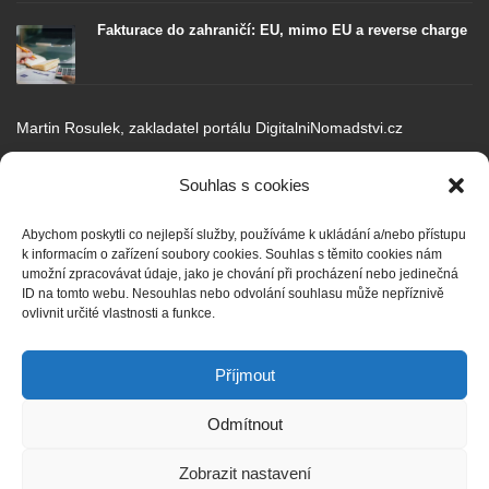
Fakturace do zahraničí: EU, mimo EU a reverse charge
Martin Rosulek, zakladatel portálu DigitalniNomadstvi.cz
Portál
DigitalniNomadstvi.cz
jsem založil v touze objevovat životní styl
cestovaní a práce na dálku. Digitální nomádství je fenoménem 21.
Souhlas s cookies
století, avšak má také negativní stránky.
Abychom poskytli co nejlepší služby, používáme k ukládání a/nebo přístupu
Rád sdílím své zkušenosti, poznatky a myšlenky v oblasti podnikání,
k informacím o zařízení soubory cookies. Souhlas s těmito cookies nám
copywritingu, SEO, obsahové strategie pro webové portály, sociálních
umožní zpracovávat údaje, jako je chování při procházení nebo jedinečná
sítí, inovací a budoucích trendů.
ID na tomto webu. Nesouhlas nebo odvolání souhlasu může nepříznivě
ovlivnit určité vlastnosti a funkce.
Snažím se o životní přístup minimalismu, pracuji s finančním plánem,
investuji, razím myšlenku finanční svobody a pasivního příjmu.
Příjmout
Odmítnout
GET SOCIAL
Zobrazit nastavení