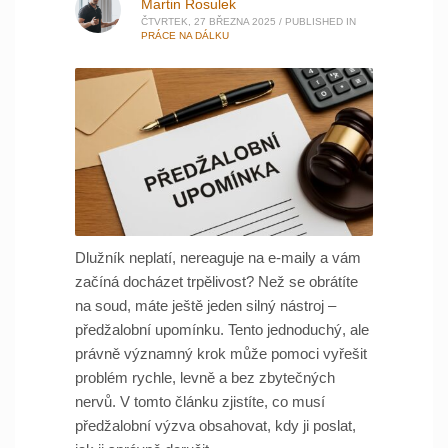
Martin Rosulek
ČTVRTEK, 27 BŘEZNA 2025
/
PUBLISHED IN
PRÁCE NA DÁLKU
Dlužník neplatí, nereaguje na e-maily a vám
začíná docházet trpělivost? Než se obrátíte
na soud, máte ještě jeden silný nástroj –
předžalobní upomínku. Tento jednoduchý, ale
právně významný krok může pomoci vyřešit
problém rychle, levně a bez zbytečných
nervů. V tomto článku zjistíte, co musí
předžalobní výzva obsahovat, kdy ji poslat,